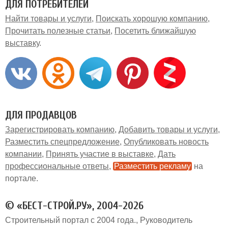
ДЛЯ ПОТРЕБИТЕЛЕЙ
Найти товары и услуги
Поискать хорошую компанию
Прочитать полезные статьи
Посетить ближайшую
выставку
ДЛЯ ПРОДАВЦОВ
Зарегистрировать компанию
Добавить товары и услуги
Разместить спецпредложение
Опубликовать новость
компании
Принять участие в выставке
Дать
профессиональные ответы
Разместить рекламу
на
портале
© «БЕСТ-СТРОЙ.РУ», 2004-2026
Строительный портал с 2004 года.
Руководитель