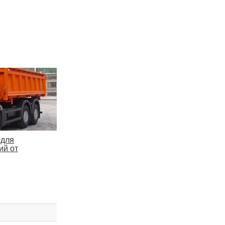
 для
ий от