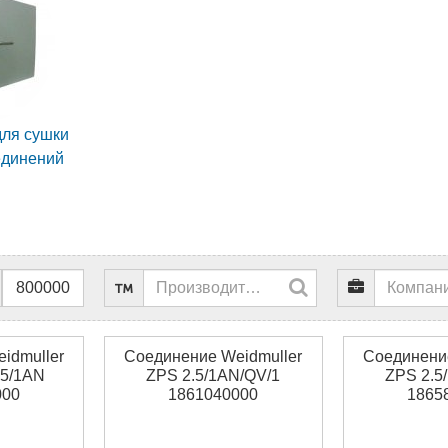
для сушки
единений
idmuller
Соединение Weidmuller
Соединение
5/1AN
ZPS 2.5/1AN/QV/1
ZPS 2.5
000
1861040000
1865