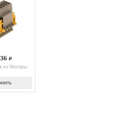
,36
к из Москвы
чнить