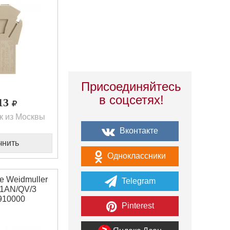
Присоединяйтесь
в соцсетях!
,13
к из Москвы
Вконтакте
чнить
Одноклассники
 Weidmuller
Telegram
/1AN/QV/3
910000
Pinterest