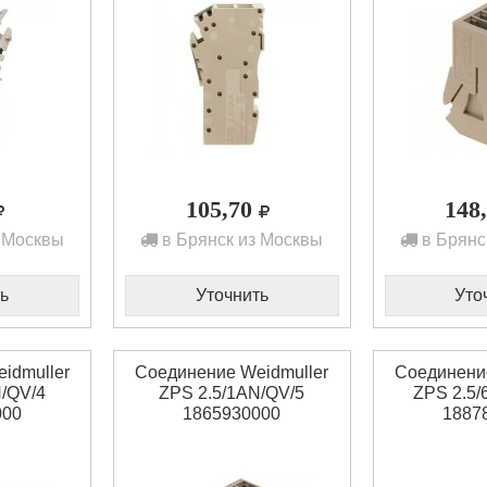
105,70
148
 Москвы
в Брянск из Москвы
в Брянс
ь
Уточнить
Уто
idmuller
Соединение Weidmuller
Соединение
/QV/4
ZPS 2.5/1AN/QV/5
ZPS 2.5/
000
1865930000
1887