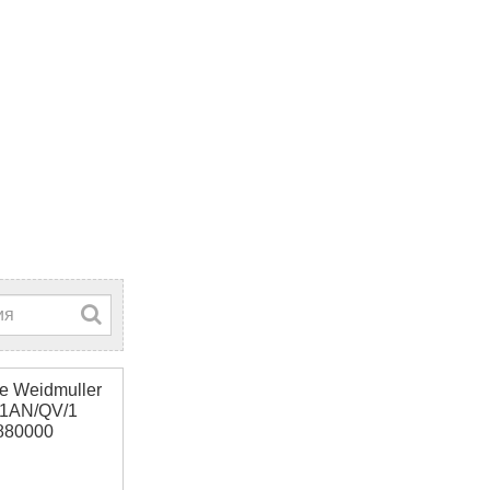
 Weidmuller
/1AN/QV/1
880000