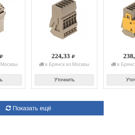
224,33
238
 Москвы
в Брянск из Москвы
в Брянс
ь
Уточнить
Уто
Показать ещё