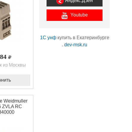
Яндекс.Дзен
Youtube
1С унф
купить в Екатеринбурге
.
dev-msk.ru
,84
к из Москвы
чнить
 Weidmuller
6 ZVLA RC
840000