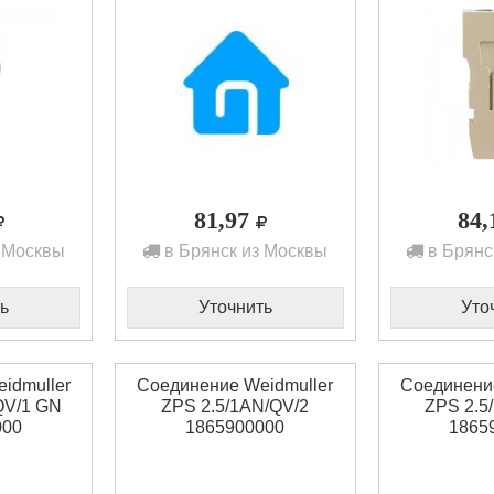
81,97
84
 Москвы
в Брянск из Москвы
в Брянс
ь
Уточнить
Уто
idmuller
Соединение Weidmuller
Соединение
QV/1 GN
ZPS 2.5/1AN/QV/2
ZPS 2.5
000
1865900000
1865