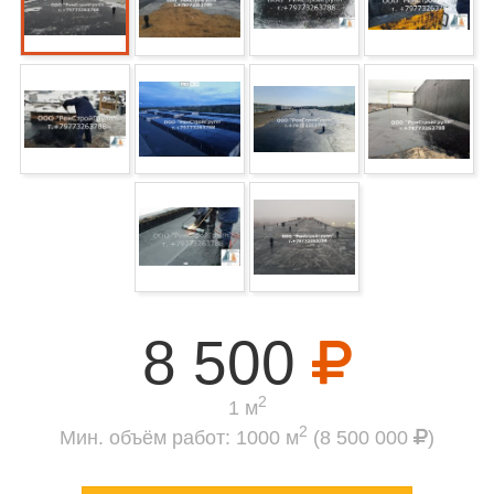
8 500
2
1 м
2
Мин. объём работ: 1000 м
(8 500 000
)