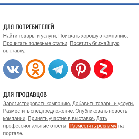
ДЛЯ ПОТРЕБИТЕЛЕЙ
Найти товары и услуги
Поискать хорошую компанию
Прочитать полезные статьи
Посетить ближайшую
выставку
ДЛЯ ПРОДАВЦОВ
Зарегистрировать компанию
Добавить товары и услуги
Разместить спецпредложение
Опубликовать новость
компании
Принять участие в выставке
Дать
профессиональные ответы
Разместить рекламу
на
портале