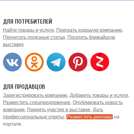
ДЛЯ ПОТРЕБИТЕЛЕЙ
Найти товары и услуги
Поискать хорошую компанию
Прочитать полезные статьи
Посетить ближайшую
выставку
ДЛЯ ПРОДАВЦОВ
Зарегистрировать компанию
Добавить товары и услуги
Разместить спецпредложение
Опубликовать новость
компании
Принять участие в выставке
Дать
профессиональные ответы
Разместить рекламу
на
портале