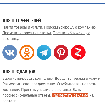
ДЛЯ ПОТРЕБИТЕЛЕЙ
Найти товары и услуги
Поискать хорошую компанию
Прочитать полезные статьи
Посетить ближайшую
выставку
ДЛЯ ПРОДАВЦОВ
Зарегистрировать компанию
Добавить товары и услуги
Разместить спецпредложение
Опубликовать новость
компании
Принять участие в выставке
Дать
профессиональные ответы
Разместить рекламу
на
портале